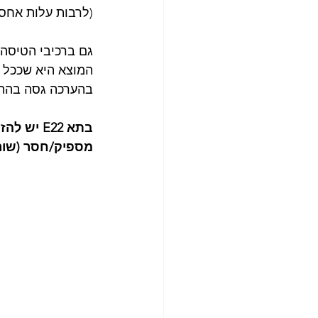
(לרבות עלות אחסנ
גם ברכיבי הטיסה/ו
המוצא היא שככל ש
בהערכה גסה בהתא
בתא E22 
מספיק/חסר (שורה 23 - כרגע אין ערך בשורה זו, ערכים יתקבלו לאחר הזנת סכ