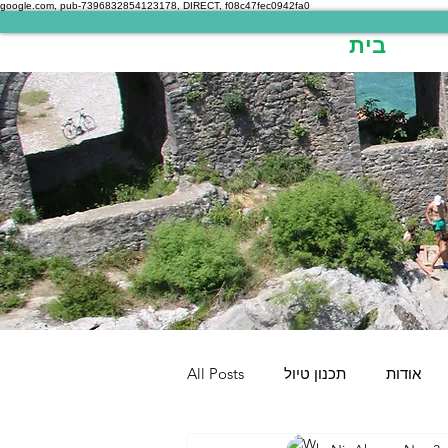
google.com, pub-7396832854123178, DIRECT, f08c47fec0942fa0
בית
אודות
תכנון טיול
All Posts