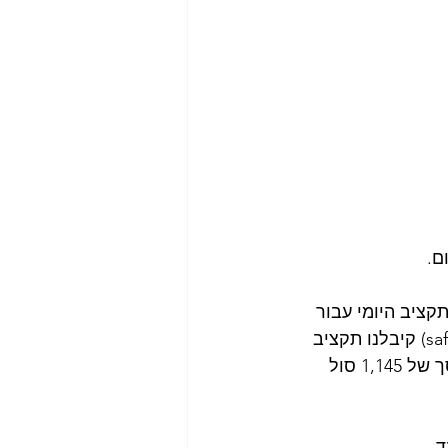
ור חודש בפרו - מטבע מקומי סול. לאחר הקצאה של 7% מהתקציב היומי עבור 
עמלות ושערי המרה (יש לציין כי זהו שיעור המרה מאוד גבוה, הלכנו על הsafe side) קיבלנו תקציב 
במטבע מקומי שעומד על 591 סול פרואני ליום , כמו כן תקציב "אטרקציות" בסך של 1,145 סול 
ד.