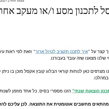
 2021
2 min read
וודור
עמוד ראשי
פרו
קולומביה
יעדים
הרפו
ל לתכנון מסע ו/או מעקב אחר
ארמניה
איסלנד
בולגריה
איחוד ה
 קצר על "
איך לתכנן תקציב לטיול ארוך
" וזאת לפי ראות עינינ
 שלנו מצאנו שזה עובד בעבורנו. 
 מצרפים כאן לנוחות קוראי הבלוג קובץ אקסל מוכן בו ניתן
במהלכו. 
כנון הוצאות שנתי"
 הזנו מספרי בסיס, כל אחד מוזמן לשנו
מהתאים מחשבים אוטומטית את התוצאה. לכן עליכם להזין 