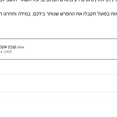
.xlsx
קובץ אקסל
 • 22KB