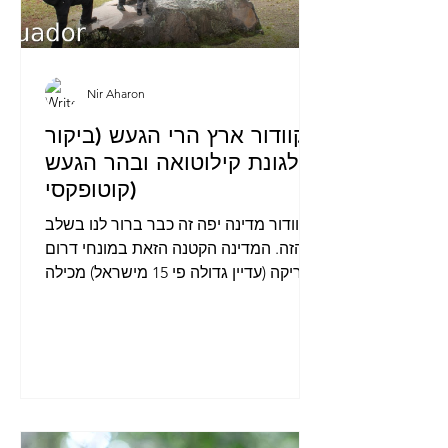
Nir Aharon
אקוודור ארץ הרי הגעש (ביקור
בלגונת קילוטואה ובהר הגעש
קוטופקסי)
אקוודור מדינה יפה זה כבר ברור לנו בשלב
הזה. המדינה הקטנה הזאת במונחי דרום
אמריקה (עדיין גדולה פי 15 מישראל) מכילה
3 אזורי אקלים/נוף...