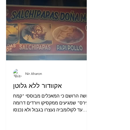
Nir Aharon
אקוודור ללא גלוטן
עושה הרושם כי המאכלים מבוססי "קמח
תירס" שמגיעים ממקסיקו ויורדים דרומה
עד לקולומביה נעצרו בגבול ולא נכנסו
לאקוודור, למטבח המסורתי של...