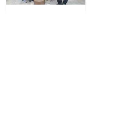
Nir Aharon
קיטו מרכז העולם
אקוודור, מדינה חדשה, התרגשות חדשה.
השם אקוודור ניתן למדינה בשל מיקומה על
קו המשווה (אקוודור בספרדית). קיטו, היעד
הראשון שלנו ובירת...