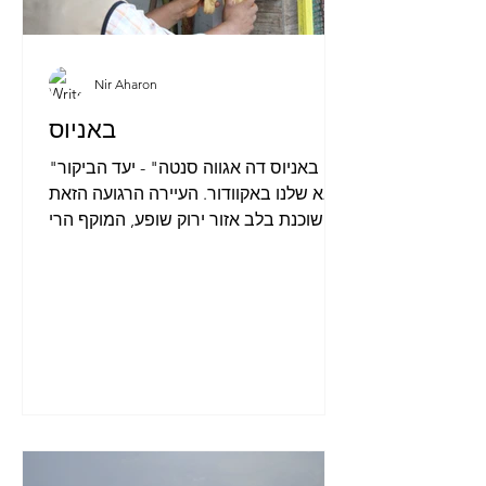
Nir Aharon
באניוס
"באניוס דה אגווה סנטה" - יעד הביקור
הבא שלנו באקוודור. העיירה הרגועה הזאת
שוכנת בלב אזור ירוק שופע, המוקף הרי
געש פעילים ומנוקד במעיינות...