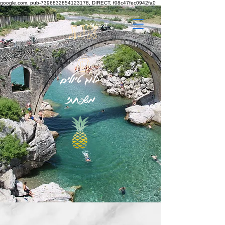
google.com, pub-7396832854123178, DIRECT, f08c47fec0942fa0
אננ
ס
בלוג טיולים
משפחתי