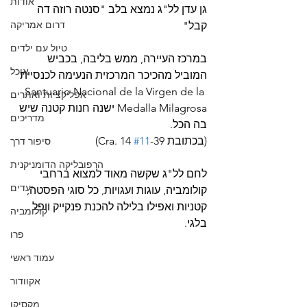
אודות
גן עדן לל"ג נמצא בלב "סנטה רוזה דה 
דרום אמריקה
קבל" 
טיול עם ילדים
במרכז העיירה, ממש בליבה, בכביש 
אוכל
המוביל מהכיכר המרכזית הנעימה לכנסיית 
Santuario Nacional de la Virgen de la 
אפליקציות ואתרים
Medalla Milagrosa ישנה חנות קטנה שיש 
מדריכים
בה הכל. 
(בכתובת Cra. 14 
-39)
#11
סיפור דרך
הרפובליקה הדומניקנית
לחם לל"ג שקשה מאוד למצוא ברחבי 
יעדים
קולומביה, עוגות ועגויות, כל סוגי הפסטה, 
קטניות ואפילו בלילה להכנת פנקייק וופל 
קולומביה
בלגי. 
פרו
עמוד ראשי
אקוודור
מקסיקו