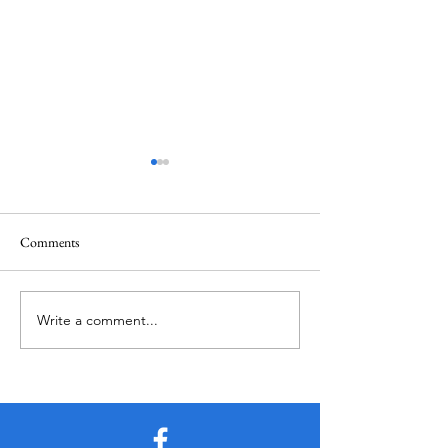
Comments
קוסקו ללא גלוטן
Write a comment...
מביה - מספר דברים
 לדעת לפני הביקור