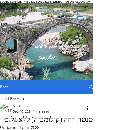
google.com, pub-7396832854123178, DIRECT, f08c47fec0942fa0
אננ
ס
בלוג טיולים
משפחתי
Post
All Posts
Nir Aharon
All Posts
Sep 18, 2021
1 min read
סנטה רוזה (קולומביה) ללא גלוטן
תכנון טיול
Updated:
Jun 6, 2022