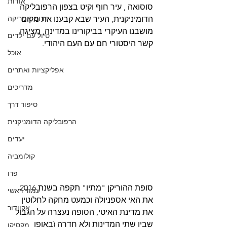
אודות
סוסואה , עיר חוף וקיט בצפון הרפובליקה 
דרום אמריקה
הדומיניקנית, העיר שבא קבענו את מקום 
מושבנו העיקרי בביקורינו במדינה, מציגה 
טיול עם ילדים
קשר היסטורי חם עם העם היהודי. 
אוכל
אפליקציות ואתרים
מדריכים
סיפור דרך
הרפובליקה הדומניקנית
יעדים
קולומביה
פרו
סופת ההוריקן "מתיו" תקפה בשנת 2016 
עמוד ראשי
את האי אספניולה וכמעט מחקה לחלוטין 
אקוודור
את מדינת האיטי, הסופה נעצרה על הגבול 
שבין שתי המדינות ולא חדרה (באופן 
מקסיקו