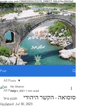
google.com, pub-7396832854123178, DIRECT, f08c47fec0942fa0
אננ
ס
בלוג טיולים
משפחתי
Post
All Posts
Nir Aharon
All Posts
Aug 4, 2021
1 min read
סוסואה - הקשר היהודי
תכנון טיול
Updated:
Jul 30, 2023