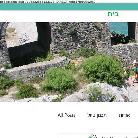
google.com, pub-7396832854123178, DIRECT, f08c47fec0942fa0
בית
אודות
תכנון טיול
All Posts