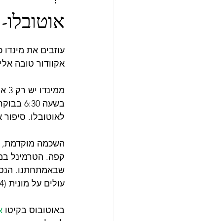
קצרים
מקסיקו
אק
אוטובלו-
עוזבים את מינדו 
אקוודור טובה אלינ
ממי
בשעה 30
לאוטובלו. סיפור א
השכמה מוקדמת, אב
עולים על מונית (4 דולר) מחליפים טרמינל ועולים על האוטובוס לאוטובלו (16 דולר לכולנו). 
באוטובוס בקיטו 
א