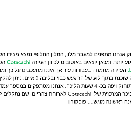
 אנחנו מתפנים למעבר מלון, המלון החלופי נמצא מצידו השנ
ע יותר. ומכאן יוצאים באוטובוס לכיוון העיירה
Cotacachi
 הס
 העיירה מתמחה בעבודות עור אך איננו מתעכבים על כך וממש
(כ-5 דולר). הלגונה שוכנת בתוך לוע של הר געש כבוי
במסלול הליכה מתוחזק ויפה בכ- 4 שעות הליכה, אנחנו מסתפקים ב
הלגונה וחוזרים לכיכר המרכזית של  Cotacachi לארוחת צהריי
נה ראשונה מוגש.... פופקורן! 