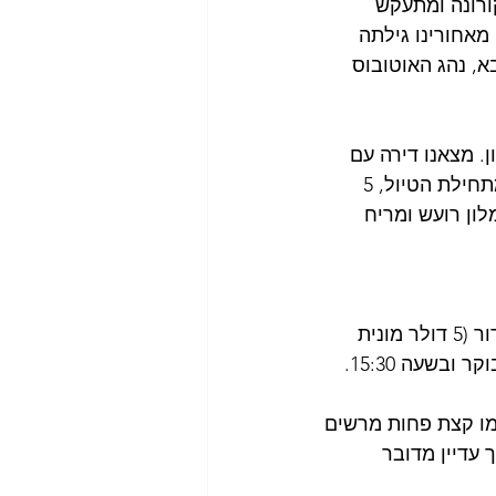
רונה ומתעקש 
מאחורינו גילתה 
מת שבא, נהג האוטובוס 
 מלון. מצאנו דירה עם 
מטבח ונוף נהדר לכיכר השוק. נתוני פתיחה נהדרים ומכאן האכזבה הגדולה... מתחילת הטיול, 5 
ון רועש ומריח 
לאחר ארוחת הצהריים אנחנו יוצאים ליעד הראשון שלנו באוטובלו, פארק הקונדור (5 דולר מונית 
מהכיכר המרכזית, 19 דולר כניסה לכולנו). במקום 2 הופעות ביום בשעה 9:30 בבוקר ובשעה 15:30. 
מו קצת פחות מרשים 
עדיין מדובר 