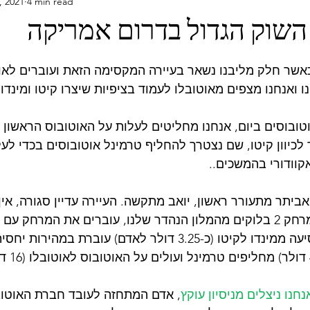
, 2021
4 min read
וודור
עמוד ראשי
פרו
קולומביה
יעדים
הרפו
 השוק הגדול בדרום אמריקה
ארמניה
איסלנד
בולגריה
איחוד ה
כאשר חלק מליבנו נשאר בעיירה המקסימה הזאת ועוברים לאוט
ו ואנחנו מצפים מאוטובלו לעמוד בציפיות שיצרו קיטו ומינדו.
נדו יש רק 3 אוטובוסים ביום, אנחנו מחליטים לעלות על האוטובוס הראשו
6: בבוקר לכיוון קיטו, שם נצטרך להחליף טרמינל אוטובוסים בכדי ל
קוודורי בהמשכים.. 
יתר מתעורר ראשון, יואב מתקשה. העיירה עדיין סגורה, אין 
קפה. הטרמינל במרחק 2 בלוקים מהמלון הנהדר שלנו, עוברים את המרחק 
שבאמתחתנו. הנסיעה ממינדו לקיטו (כ-3.25 דולר לאדם) עוברת במ
נחנו ניצלים מניסיון עוקץ
, אדם המתחזה לעובד חברת האוטו