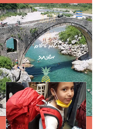
google.com, pub-7396832854123178, DIRECT, f08c47fec0942fa0
אננ
ס
בלוג טיולים
משפחתי