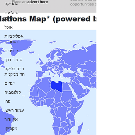
אמריקה
טיול עם
ילדים
אוכל
אפליקציות
ואתרים
מדריכים
סיפור דרך
הרפובליקה
הדומניקנית
יעדים
קולומביה
פרו
עמוד ראשי
אקוודור
מקסיקו