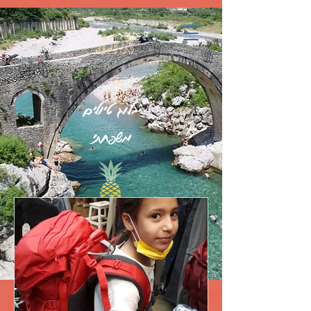
google.com, pub-7396832854123178, DIRECT, f08c47fec0942fa0
אננ
ס
בלוג טיולים
משפחתי