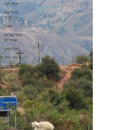
אמריקה
טיול עם
ילדים
אוכל
אפליקציות
ואתרים
מדריכים
סיפור דרך
הרפובליקה
הדומניקנית
יעדים
קולומביה
פרו
עמוד ראשי
אקוודור
מקסיקו