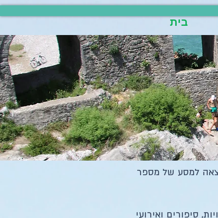
google.com, pub-7396832854123178, DIRECT, f08c47fec0942fa0
בית
ה של חמישה במסע
לנו!
5 נפשות שיצאה למסע של מספר
, סיפורים ואירועי