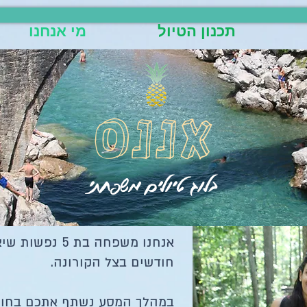
תכנון הטיול
מי אנחנו
נעים מאוד!
אננס
אנחנו האהרונים, משפח
בלוג טיולים משפחתי
הי, שמחים שמצאתם את האתר ש
אנחנו משפחה בת 
חודשים בצל הקורונה.
במהלך המסע נשתף אתכם בחוויות