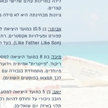
לילה במדינות עולם שלישי ובאר
קצרים.
ציונות מבחינתה היא לא מילה ג
אביתר:
בן 10.5 במועד היצי
ספורט ופעילויות אקסטרים, רחב
(Like Father Like Son), בעל תואר אלוף הבניין בשחמט.
מיכל:
בת 8 במועד היציאה למ
ריקוד, "פייטרית" אמיתית וידוע
מיוחדים. מתמודדת בגבורה עם ר
לכך תמצאו בפוסטים השונים).
יואב:
בן 5 במועד היציאה למסע
חובב גיבורי על וחולם להיות רקד
תלוי באיזה יום שואלים).