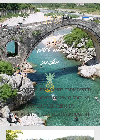
google.com, pub-7396832854123178, DIRECT, f08c47fec0942fa0
אננ
ס
בלוג טיולים
משפחתי
מזמינים אתכם להצטרף אלינו למסע משפחתי
כאן תוכלו למצוא את הסיפור האמיתי מאחורי
מסע חוצה יבשות עם ילדים
דרך המסע שלנו תוכלו לתכנן את המסע שלכם