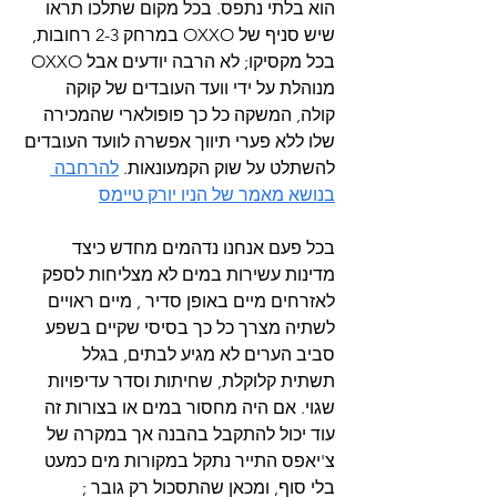
הוא בלתי נתפס. בכל מקום שתלכו תראו 
שיש סניף של OXXO במרחק 2-3 רחובות, 
בכל מקסיקו; לא הרבה יודעים אבל OXXO 
מנוהלת על ידי וועד העובדים של קוקה 
קולה, המשקה כל כך פופולארי שהמכירה 
שלו ללא פערי תיווך אפשרה לוועד העובדים 
להשתלט על שוק הקמעונאות. 
להרחבה 
בנושא מאמר של הניו יורק טיימס
בכל פעם אנחנו נדהמים מחדש כיצד 
מדינות עשירות במים לא מצליחות לספק 
לאזרחים מיים באופן סדיר , מיים ראויים 
לשתיה מצרך כל כך בסיסי שקיים בשפע 
סביב הערים לא מגיע לבתים, בגלל 
תשתית קלוקלת, שחיתות וסדר עדיפויות 
שגוי. אם היה מחסור במים או בצורות זה 
עוד יכול להתקבל בהבנה אך במקרה של 
צ'יאפס התייר נתקל במקורות מים כמעט 
בלי סוף, ומכאן שהתסכול רק גובר ; 