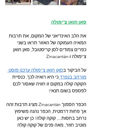
סאן חואן צ'ימולה
את הלב האינדיאני של המקום, את תרבות 
המאיה העמוקה של האזור תראו בשני 
כפרים צמודים לסן קריסטובל, סאן חואן 
צ'ימולה ו-Zinacantán
על הביקור ב
סאן חואן צ'ימולה ערכנו פוסט 
מורחב בנפרד 
כי היא רואיה לכך. כנסיית 
הקוקה קולה במקום זו חוויה שאסור לכם 
לפספס בשום תנאי! 
הכפר הסמוך Zinacantán מציג תרבות זהה 
אך פחות דרמטית, הכפר נהנה משיפוץ 
נרחב בחסות.... קוקה קולה! כן יש כאן 
מוטיב חוזר, מאה פנים של קוקה קולה 