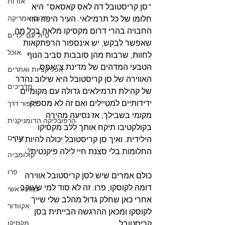
אודות
"סן קריסטובל דה לאס קאסאס" היא 
דרום אמריקה
חלומו של כל תרמילאי. העיר היפה הזו 
החבויה בהרי דרום מקסיקו מלאה בכל מה 
טיול עם ילדים
שאפשר לבקש, יש אינספור הרפתקאות 
אוכל
לחוות, שרבות מהן סובבות סביב הנוף 
הטבעי המדהים של מדינת צ'יאפס. 
אפליקציות ואתרים
האווירה של סן קריסטובל היא שילוב נהדר 
מדריכים
של קהילת תרמילאים גדולה עם מקומיים 
ידידותיים למטיילים ואם זה לא מספיק 
סיפור דרך
מקומי בשבילך, אז נסיעה מהירה 
הרפובליקה הדומניקנית
בקולקטיבו תיקח אותך ללב מקסיקו 
יעדים
הילידית. ואיך סן קריסטובל יכולה להיות עיר 
החלומות בלי סצנת חיי לילה פיקנטית?
קולומביה
פרו
כולם אמרים שיש לסן קריסטובל אווירה 
דומה לקוסקו, פרו. זה לא סוד למי שעוקב 
עמוד ראשי
אחרי כאן שחלק גדול מהלב שלי שייך 
אקוודור
לקוסקו ומכאן ההרגשה הבייתית בסן 
מקסיקו
קריסטובל. 