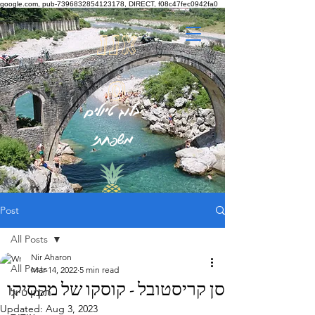
google.com, pub-7396832854123178, DIRECT, f08c47fec0942fa0
אננ
ס
בלוג טיולים
משפחתי
Post
All Posts
Nir Aharon
All Posts
Mar 14, 2022
5 min read
סן קריסטובל - קוסקו של מקסיקו
תכנון טיול
Updated:
Aug 3, 2023