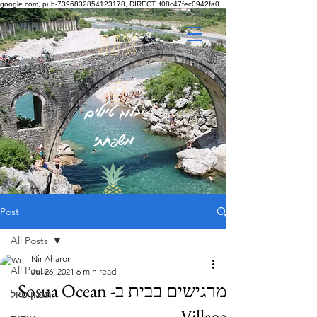
google.com, pub-7396832854123178, DIRECT, f08c47fec0942fa0
אננ
ס
בלוג טיולים
משפחתי
Post
All Posts
Nir Aharon
All Posts
Jul 26, 2021
6 min read
מרגישים בבית ב- Sosua Ocean
תכנון טיול
Village