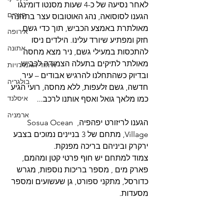
לאחר נסיעה של כ-4 שעות מסנטו דומינגו 
קצרים
הגענו לסוסואה, נהג האוטובוס עצר בתחנה 
מאולתרת באמצע הכביש, תוך כדי גשם 
אירופה
חזק ומפתיע שיורד עלינו. הילדים ניסו 
אתונה
להתכסות במעילי גשם, ניר מצא מחסה 
מאולתר לתיקים בתעלה הצמודה לכביש, 
איחוד האמירויות
ובדיוק כשהתחלנו להרגיש אבודים – עיר 
בולגריה
חדשה, גשם זלעפות, ללא מחסה, רועי הגיע 
איסלנד
כמו מלאך גואל ואסף אותנו לרכב...
ארמניה
הגענו לריזורט יפהפיה, Sosua Ocean 
Village, מתחם של 3 בניינים נמוכים בצבע 
ירקרק וביניהם בריכה מפנקת.
צמוד למתחם יש חוף פרטי קטן ומהמם, 
פארק מים , מספר בריכות נוספות, מגרש 
כדורסל, מתקני ספורט, גן שעשועים ומספר 
מסעדות.