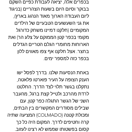
בכפרים אלה, יציאה לעבודת כפיים השקם 
בבוקר וסיום היום בשעות הצהריים (בניגוד 
ליום העבודה הארוך מאוד הנהוג בארץ), 
את גני השעשועים הטבעיים של הילדים 
המקומיים (חלקנו דמיינו משחק כדורגל 
מקומי בכפר קטן הממוקם על צלע הר) ואת 
הארוחות מחומרי הגלם הטריים הגדלים 
בחצר. אצל חלקנו אף צפו מאווים ללון 
בכפר כזה למספר ימים.
באחת הנסיעות שלנו. בדרך לפסל ישו 
הענק הצופה על העיר פוארטו פלאטה, 
נתקלנו בגשר תלוי לצד הדרך. החלטנו 
לרדת מהרכב ולטייל קצת ברגל, מהעבר 
השני של הגשר התגלה כפר קטן, עם 
שבילים מסודרים המקשרים בין הבתים, 
ומכולת קטנה (COLMADO) המציעה שתיה 
קרה וחטיפים לדרך. המקום היה כל כך 
קסום בפשטותו שממש לא רצינו לעזוב. 