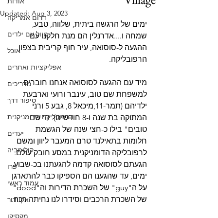
אודות
Updated:
Aug 3, 2023
דרום אמריקה
ימים של הרגשה ביתית, שלווה, טבע, 
טיול עם ילדים
שמחה ו....אדרנלין הם מנת חלקנו עם 
ההגעה ל-סוסואה, עיר חוף קריבית בצפון 
אוכל
הרפובליקה. 
אפליקציות ואתרים
מיד עם ההגעה לסוסואה אנחנו חוברים 
מדריכים
למשפחת שם טוב, עינבר ורועי וארבעת 
סיפור דרך
ילדיהם (תמר-11,מיכאל 8, גבע 5 ורני 
הרפובליקה הדומניקנית
המתוקה בת שנה ו-8 חודשים). ה"שם 
טובים" בילו כ-חצי שנה של הגשמת 
יעדים
חלומות בתאילנד טרם המעבר ליוון ומשם 
קולומביה
לרפובליקה הדומניקנית במסע חובק עולם. 
הגעתם לסוסואה קדמה להגעתנו בכ-שבוע 
פרו
ימים, עד שהגענו הם הספיקו כבר להתארגן 
עמוד ראשי
על ה"guy" של השכרת הדירות וה"dood" 
של השכרת הרכבים וסידרו לנו נחיתה רכה. 
אקוודור
מקסיקו