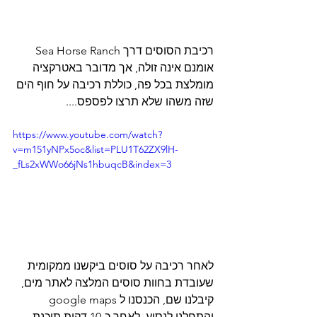
רכיבת הסוסים דרך Sea Horse Ranch 
אומנם אינה זולה, אך מדובר באטרקציה 
מומלצת בכל פה, כוללת רכיבה על חוף הים 
שזה משהו שלא תרצו לפספס.... 
https://www.youtube.com/watch?
v=m151yNPx5oc&list=PLU1T62ZX9lH-
_fLs2xWWo66jNs1hbuqcB&index=3
לאחר רכיבה על סוסים ביקשנו ממקומית 
שעובדת בחוות סוסים המלצה לאתר מים, 
קיבלנו שם, הכנסנו ל google maps 
והתחלנו לנסוע. לאחר כ-10 דקות תוכנת 