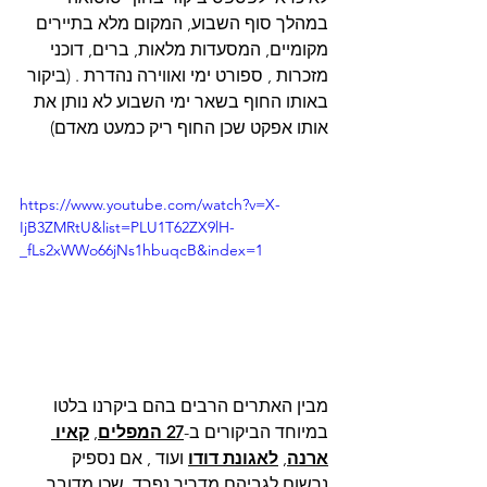
במהלך סוף השבוע, המקום מלא בתיירים 
מקומיים, המסעדות מלאות, ברים, דוכני 
מזכרות , ספורט ימי ואווירה נהדרת . (ביקור 
באותו החוף בשאר ימי השבוע לא נותן את 
אותו אפקט שכן החוף ריק כמעט מאדם)
https://www.youtube.com/watch?v=X-
IjB3ZMRtU&list=PLU1T62ZX9lH-
_fLs2xWWo66jNs1hbuqcB&index=1
מבין האתרים הרבים בהם ביקרנו בלטו 
במיוחד הביקורים ב-
27 המפלים
, 
קאיו 
ארנה
, 
לאגונת דודו
 ועוד , אם נספיק 
נרשום לגביהם מדריך נפרד, שכן מדובר 