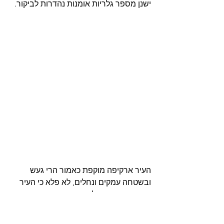
ישנן מספר גלריות אומנות נהדרות לביקור. 
העיר ארקיפה מוקפת כאמור הרי געש 
ובשטחה עמקים ונחלים, לא פלא כי העיר 
מציעה מספר טיילות מהן נשקף נוף פנורמי 
על הרי הגעש. אזור שכזה מומלץ במיוחד 
הוא 
Carmen Alto viewpoint
, הנוף מכאן 