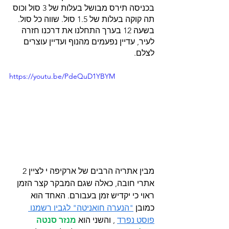
בכניסה תירס מבושל בעלות של 3 סול וכוס 
תה קוקה בעלות של 1.5 סול. שווה כל סול.
בשעה 12 בערך התחלנו את דרכנו חזרה 
לעיר, עדיין נפעמים מהנוף ועדיין עוצרים 
לצלם.
https://youtu.be/PdeQuD1YBYM
מבין אתריה הרבים של ארקיפה י לציין 2 
אתרי חובה, כאלה שגם המבקר קצר הזמן 
ראוי כי יקדיש זמן בעבורם. האחד הוא 
כמובן 
"הנערה חואניטה" לגביו רשמנו 
פוסט נפרד
 , והשני הוא 
מנזר סנטה 