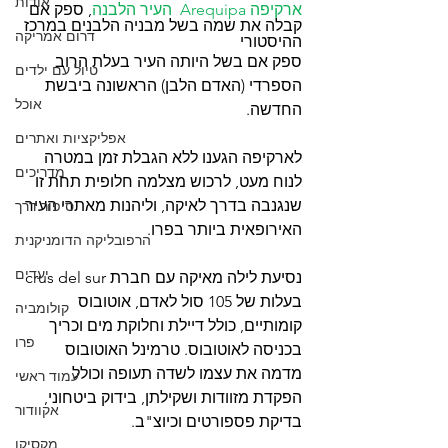
אודות
ארקיפה Arequipa  העיר הלבנה
, ספק אם 
קבלה את שמה בשל מבניה הלבנים במרכז 
דרום אמריקה
ההיסטורי
ספק אם בשל היותה העיר בעלת הרוב 
טיול עם ילדים
הספרדי (האדם הלבן) הראשונה ביבשת 
אוכל
החדשה.
אפליקציות ואתרים
לארקיפה הגענו ללא הגבלת זמן במטרה 
מדריכים
לנוח מעט, לרכוש מצלמה חלופית תחת זו 
שנגנבה בדרך לאיקה, וליהנות מאתרי העיר 
סיפור דרך
האירופאית ביותר בפרו.
הרפובליקה הדומניקנית
יעדים
נסיעת לילה מאיקה עם חברת crus del sur 
בעלות של 105 סול לאדם, אוטובוס 
קולומביה
קומותיים, כולל דיילת וחלוקת מים וכריך 
פרו
בכניסה לאוטובוס. טרמינל האוטובוס 
מדמה את עצמו לשדה תעופה וכולל 
עמוד ראשי
הפקדת מזוודות ושקילתן, בידוק ביטחוני, 
אקוודור
בדיקת פספורטים וכיוצ"ב. 
מקסיקו