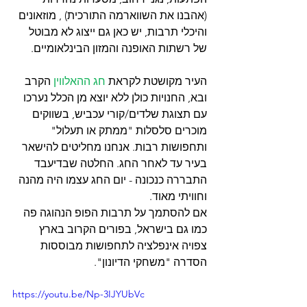
(אהבנו את השווארמה התורכית) , מוזאונים 
והיכלי תרבות, יש כאן גם ייצוג לא מבוטל 
של רשתות האופנה והמזון הבינלאומיים. 
העיר מקושטת לקראת 
חג ההאלווין
 הקרב 
ובא, החנויות כולן ללא יוצא מן הכלל נערכו 
עם תצוגת שלדים/קורי עכביש, בשווקים 
מוכרים סלסלות "ממתק או תעלול" 
ותחפושות רבות. אנחנו מחליטים להישאר 
בעיר עד לאחר החג. החלטה שבדיעבד 
התבררה כנכונה - יום החג עצמו היה מהנה 
וחוויתי מאוד.
אם להסתמך על תרבות הפופ הנהוגה פה 
כמו גם בישראל, בפורים הקרוב בארץ 
צפויה אינפלציה לתחפושות מבוססות 
הסדרה "משחקי הדיונון". 
https://youtu.be/Np-3IJYUbVc