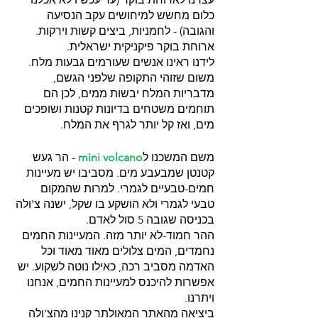
כלום מחשש למיחושים עקב הנסיעה 
והגובה) - לחמניות, ביצים קשות וירקות. 
ארוחת בוקר פיקניקית ישראלית.
לידנו ראינו אנשים שעורמים גבעות מלח. 
משום שזוהי התקופה שלפני הגשם, 
מדבריות המלח יבשות ממים, לכן הם 
תוחמים משטחים בדיונות קטנות ושופכים 
מים, ואז קל יותר לגרף את המלח.
משם המשכנו ל
mini volcano
 - הר געש 
קטנטן שמבעבע מים. מסביבו יש מעיינות 
חמים-טבעיים לגמרי. למרות שהמקום 
טבעי לגמרי ולא הושקע בו שקל, ישנה צ'ולה 
בכניסה שגובה 5 סול לאדם. 
ההר חמוד-לא יותר מזה. המעיינות החמים 
נחמדים, המים צלולים מאוד מאוד וכל 
האדמה מסביב רכה, כאילו נוטה לשקוע. יש 
אפשרות להיכנס למעיינות החמים, אנחנו 
ויתרנו.
ביציאה מהאתר המאולתר קנינו מהצ'ולה 