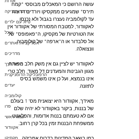
אודות
עושה הרושם כי המאכלים מבוססי "קמח 
דרום אמריקה
תירס" שמגיעים ממקסיקו ויורדים דרומה 
עד לקולומביה נעצרו בגבול ולא נכנסו 
טיול עם ילדים
לאקוודור, למטבח המסורתי של אקוודור אין 
אוכל
את הטורטיות של מקסיקו, ה"פאפופס" של 
אל סלבדור או ה"ארפה" של קולומביה 
אפליקציות ואתרים
וונצואלה.
מדריכים
לאקוודור יש לציין גם אין משק חלב מפותח, 
סיפור דרך
מגוון הגבינות והמעדנים דל מאוד, חלב טרי 
הרפובליקה הדומניקנית
אינו בנמצא, ועל כן אינו משמש בסיס 
יעדים
לתזונה.  
קולומביה
מאידך, אקוודור היא יצואנית מס' 1 בעולם 
פרו
של בננות, ביקור באקוודור לא יהיה שלם 
אם לא טעמתם בננות אדומות, והפלאטנו 
עמוד ראשי
ממשפחת הבננות זמין בכל קרן רחוב. 
אקוודור
מקסיקו
כמו בשאר המדינות בדרום אמריקה 