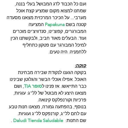
ועם כל הכבוד לדג המבושל בעלי בננה, 
שמחנו למצוא מקום שמציע קצת אוכל 
מערבי... על הכיכר המרכזית מצאנו מסעדה 
קטנה בשם 
Papakuna
 המציעה 
המבורגרים, קפוצ'ינו, סנדוויצ'ים מוכרים 
ועוד. הבעלים מאוד חביב, ולבקשתנו הכין 
למיכל המבורגר עם פטקון כתחליף 
ללחמניה. היה טעים.
קוקה:
בקוקה הגענו לנקודת שבירה מבחינת 
האוכל. אפילו אוכלי הבשר והגלוטן שבינינו 
כבר התייאשו. אז פנינו ל
סופר TIA
, ושם 
מצאנו היצע לא מבוטל של לל"ג: עוגיות, 
פרכיות וקורנפלקס קינואה.
בנוסף, בהפתעה גמורה, מצאנו חנות טבע 
עם לחם לל"ג, קורנפקס לל"ג ועוגיות. 
שם החנות: 
 Daludi Tienda Saludable 
.