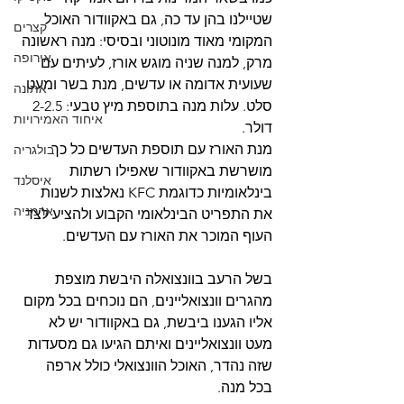
שטיילנו בהן עד כה, גם באקוודור האוכל 
קצרים
המקומי מאוד מונוטוני ובסיסי: מנה ראשונה 
אירופה
מרק, למנה שניה מוגש אורז, לעיתים עם 
שעועית אדומה או עדשים, מנת בשר ומעט 
אתונה
סלט. עלות מנה בתוספת מיץ טבעי: 2-2.5 
איחוד האמירויות
דולר.
מנת האורז עם תוספת העדשים כל כך 
בולגריה
מושרשת באקוודור שאפילו רשתות 
איסלנד
בינלאומיות כדוגמת KFC נאלצות לשנות 
ארמניה
את התפריט הבינלאומי הקבוע ולהציע לצד 
העוף המוכר את האורז עם העדשים. 
בשל הרעב בוונצואלה היבשת מוצפת 
מהגרים וונצואליינים, הם נוכחים בכל מקום 
אליו הגענו ביבשת, גם באקוודור יש לא 
מעט וונצואליינים ואיתם הגיעו גם מסעדות 
שזה נהדר, האוכל הוונצואלי כולל ארפה 
בכל מנה. 