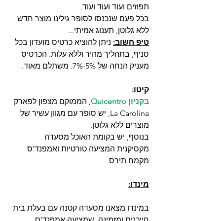
תפוזים ועוד ועוד ועוד. 
בכל פעם שנכנסו לסופר גילינו מוצר חדש 
ללא גלוטן, תענוג אמיתי...
טיפ חשוב:
 ניתן להוציא כרטיס מועדון בכל 
סניף, בתהליך מהיר וללא עלות. הכרטיס 
מעניק הנחה של 5%-7%. משתלם מאוד.
קיטו:
בקניון Quicentro
, הממוקם מצפון לפארק 
La Carolina, יש סופר עם מגוון עשיר של 
מוצרים ללא גלוטן.
בנוסף, יש בקומת האוכל מסעדה 
מקסיקנית המציעה טורטיות ואמפנד'ס 
מקמח תירס.
מינדו:
במינדו מצאנו מסעדה קטנה עם בעלת בית 
חייכנית ומזמינה, שמציעה אמפנד'ס 