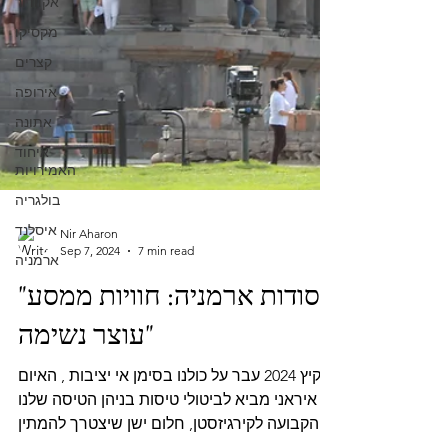
אקוודור
מקסיקו
קצרים
אירופה
אתונה
איחוד
האמירויות
בולגריה
איסלנד
ארמניה
Nir Aharon
Sep 7, 2024
7 min read
"סודות ארמניה: חוויות ממסע
עוצר נשימה"
קיץ 2024 עבר על כולנו בסימן אי יציבות , האיום
איראני מביא לביטולי טיסות בניהן הטיסה שלנו