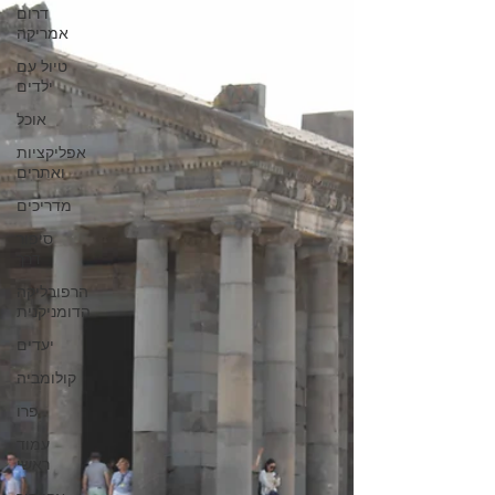
דרום
אמריקה
טיול עם
ילדים
אוכל
אפליקציות
ואתרים
מדריכים
סיפור
דרך
הרפובליקה
הדומניקנית
יעדים
קולומביה
פרו
עמוד
ראשי