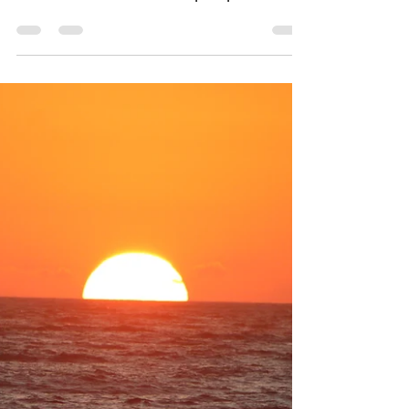
Nir Aharon
May 27, 2022
2 min read
קופצי המצוקים של אקופולקו
אקפולקו, יעד שבשנות ה-70 היווה את חלום
החופש האלטימטיבי של האמריקאים, סרטים כמו
"חופשה באקופולקו" של אלביס פרסלי או סדרות
כמו "ספינת...