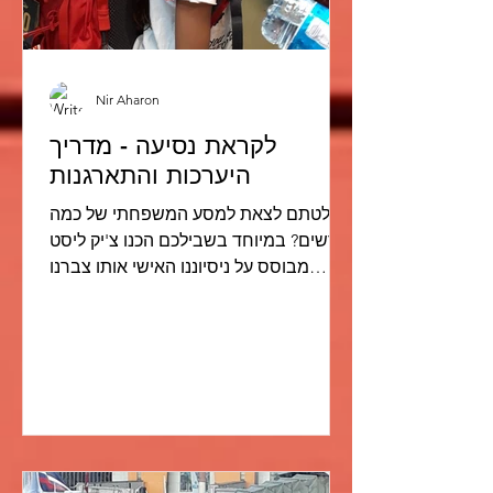
Nir Aharon
לקראת נסיעה - מדריך
היערכות והתארגנות
החלטתם לצאת למסע המשפחתי של כמה
חודשים? במיוחד בשבילכם הכנו צ'יק ליסט
מבוסס על ניסיוננו האישי אותו צברנו
לקראת יציאה למסע עם 3 ילדים...