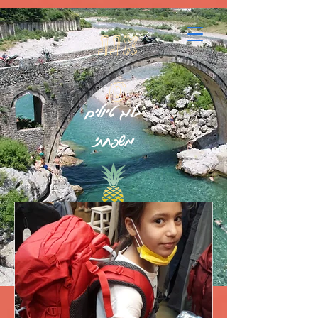
google.com, pub-7396832854123178, DIRECT, f08c47fec0942fa0
אננ
ס
בלוג טיולים
משפחתי