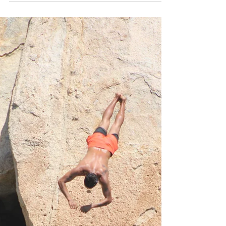
Nir Aharon
May 27, 2022
2 min read
עיר הכסף טאסקו Taxco
כמעט כל עיר במקסיקו ששווה ביקור זוכה לתואר
"קוליניאלית ויפה" , ובאמת כל עיר "קוליניאלית
ויפה" שווה ביקור, התיאור הגנרי הזה מתחיל
לעייף...