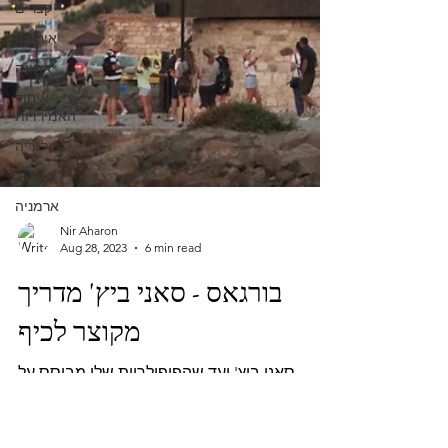
קצרים
אירופה
אתונה
איחוד
האמירויות
בולגריה
איסלנד
ארמניה
Nir Aharon
Aug 28, 2023
6 min read
בורגאס - סאני ביץ' מדריך
מקוצר לכיף