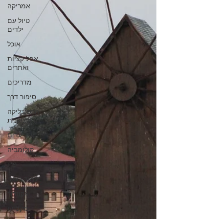
אמריקה
טיול עם
ילדים
אוכל
אפליקציות
ואתרים
מדריכים
סיפור דרך
הרפובליקה
הדומניקנית
יעדים
קולומביה
פרו
עמוד ראשי
אקוודור
מקסיקו