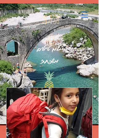
google.com, pub-7396832854123178, DIRECT, f08c47fec0942fa0
אננ
ס
בלוג טיולים
משפחתי